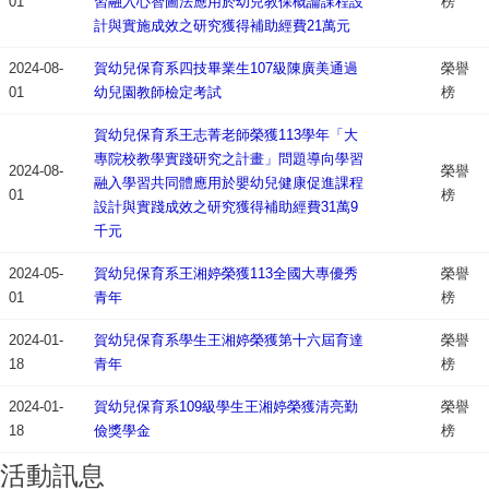
01
習融入心智圖法應用於幼兒教保概論課程設
榜
計與實施成效之研究獲得補助經費21萬元
2024-08-
賀幼兒保育系四技畢業生107級陳廣美通過
榮譽
01
幼兒園教師檢定考試
榜
賀幼兒保育系王志菁老師榮獲113學年「大
專院校教學實踐研究之計畫」問題導向學習
2024-08-
榮譽
融入學習共同體應用於嬰幼兒健康促進課程
01
榜
設計與實踐成效之研究獲得補助經費31萬9
千元
2024-05-
賀幼兒保育系王湘婷榮獲113全國大專優秀
榮譽
01
青年
榜
2024-01-
賀幼兒保育系學生王湘婷榮獲第十六屆育達
榮譽
18
青年
榜
2024-01-
賀幼兒保育系109級學生王湘婷榮獲清亮勤
榮譽
18
儉獎學金
榜
活動訊息