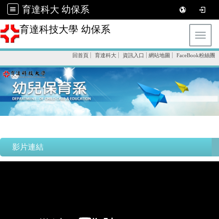
育達科大 幼保系
育達科技大學 幼保系
Toggl
回首頁
育達科大
資訊入口
網站地圖
FaceBook粉絲團
影片連結