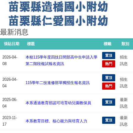
最新消息
張貼日期
標題
標籤
類別
置頂
2026-04-
本校115學年度四技日間部高中生申請入學
招生
08
第二階段複試報名資訊
訊息
熱門
置頂
2026-04-
招生
115學年二技進修部單獨招生報名資訊
04
訊息
熱門
2025-06-
最新
置頂
本系通過教育部認可培育幼兒園教保員
04
訊息
2023-11-
最新
置頂
本系教育目標、核心能力與培育人力
17
訊息