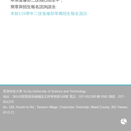
本系進修部二技熱烈招生中，
簡章與招生報名諮詢請洽:
本校115學年二技進修部單獨招生報名資訊
育達科技大學 Yu Da University of Science and Technology
地址：36143苗栗縣造橋鄉談文村學府路168號 電話：037-651188 轉 5561 傳真：037-
651279
No. 168, Hsueh-fu Rd., Tanwen Village, Chaochiao Township, Miaoli County, 361 Taiwan,
(R.O.C)