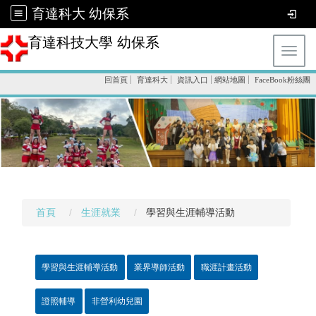
育達科大 幼保系
育達科技大學 幼保系
Toggl
回首頁
育達科大
資訊入口
網站地圖
FaceBook粉絲團
首頁
生涯就業
學習與生涯輔導活動
學習與生涯輔導活動
業界導師活動
職涯計畫活動
證照輔導
非營利幼兒園