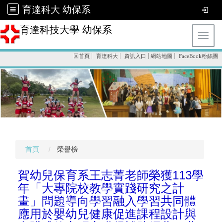
育達科大 幼保系
育達科技大學 幼保系
Toggl
回首頁
育達科大
資訊入口
網站地圖
FaceBook粉絲團
首頁
榮譽榜
賀幼兒保育系王志菁老師榮獲113學
年「大專院校教學實踐研究之計
畫」問題導向學習融入學習共同體
應用於嬰幼兒健康促進課程設計與