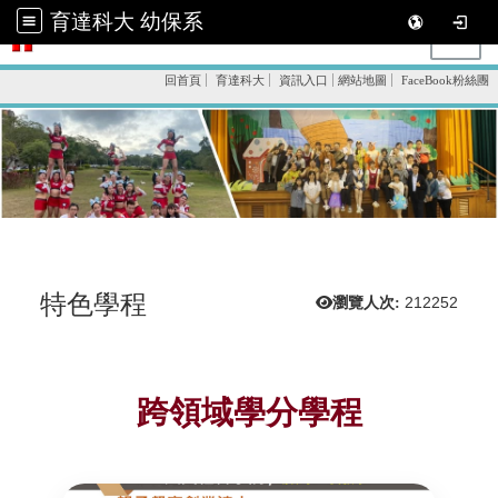
育達科技大學 幼保系
育達科大 幼保系
Toggl
回首頁
育達科大
資訊入口
網站地圖
FaceBook粉絲團
特色學程
瀏覽人次:
212252
跨領域學分學程