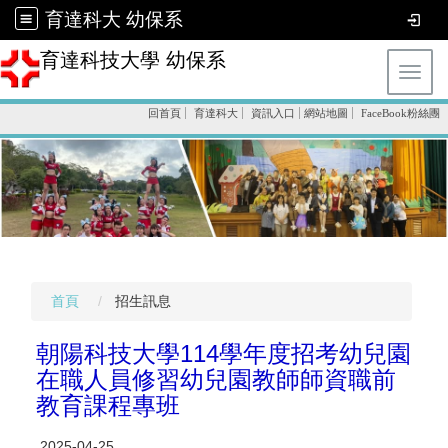
育達科大 幼保系
育達科技大學 幼保系
Toggl
回首頁
育達科大
資訊入口
網站地圖
FaceBook粉絲團
首頁
招生訊息
朝陽科技大學114學年度招考幼兒園
在職人員修習幼兒園教師師資職前
教育課程專班
2025-04-25