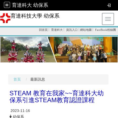
育達科大 幼保系
育達科技大學 幼保系
Toggl
回首頁
育達科大
資訊入口
網站地圖
FaceBook粉絲團
首頁
最新訊息
STEAM 教育在我家~~育達科大幼
保系引進STEAM教育認證課程
2023-11-16
幼保系