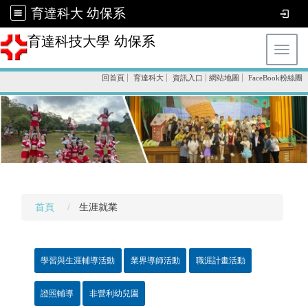
育達科大 幼保系
育達科技大學 幼保系
Toggl
回首頁
育達科大
資訊入口
網站地圖
FaceBook粉絲團
首頁
生涯就業
學習與生涯輔導活動
業界導師活動
職涯計畫活動
證照輔導
非營利幼兒園