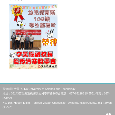
育達科技大學 Yu Da University of Science and Technology
地址：36143苗栗縣造橋鄉談文村學府路168號 電話：037-651188 轉 5561 傳真：037-
651279
No. 168, Hsueh-fu Rd., Tanwen Village, Chaochiao Township, Miaoli County, 361 Taiwan,
(R.O.C)