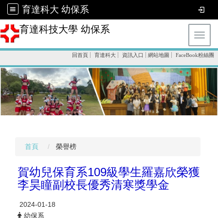
育達科大 幼保系
育達科技大學 幼保系
Toggl
回首頁
育達科大
資訊入口
網站地圖
FaceBook粉絲團
首頁
榮譽榜
賀幼兒保育系109級學生羅嘉欣榮獲
李昊瞳副校長優秀清寒獎學金
2024-01-18
幼保系