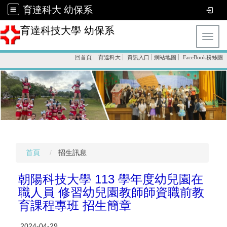
育達科大 幼保系
育達科技大學 幼保系
Toggl
回首頁
育達科大
資訊入口
網站地圖
FaceBook粉絲團
首頁
招生訊息
朝陽科技大學 113 學年度幼兒園在
職人員 修習幼兒園教師師資職前教
育課程專班 招生簡章
2024-04-29