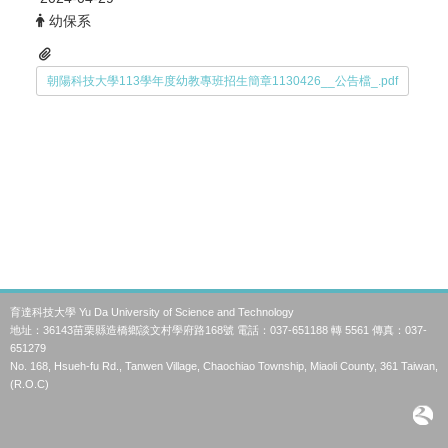
幼保系
朝陽科技大學113學年度幼教專班招生簡章1130426__公告檔_.pdf
育達科技大學 Yu Da University of Science and Technology
地址：36143苗栗縣造橋鄉談文村學府路168號 電話：037-651188 轉 5561 傳真：037-
651279
No. 168, Hsueh-fu Rd., Tanwen Village, Chaochiao Township, Miaoli County, 361 Taiwan,
(R.O.C)