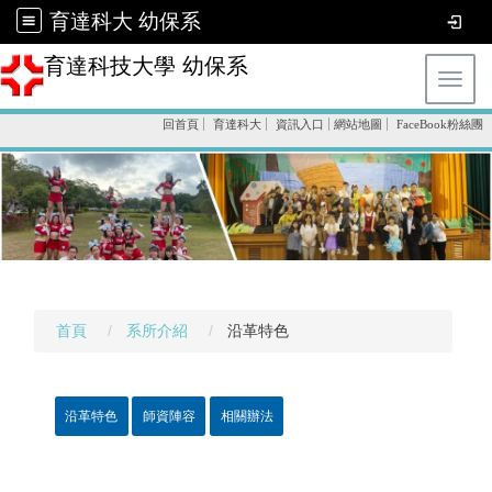
育達科大 幼保系
育達科技大學 幼保系
Toggl
回首頁
育達科大
資訊入口
網站地圖
FaceBook粉絲團
首頁
系所介紹
沿革特色
沿革特色
師資陣容
相關辦法