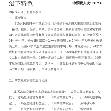
沿革特色
瀏覽人次:
20756
幼保系沿革、特色與發展
一、系所概況
本系於民國91學年度成立後，除根據本校創辦人王廣亞博士主張的
「倫理、創新、品質、績效」辦學理念外，並參照台灣社會變遷需求與
幼兒教育學術思潮發展趨勢作為本系經營和發展的準則。幼兒保育系於
91年學年度，招收日間部四年制一年級兩班，自94學年度入學招生數增
為三班。民國92學年度年成立進修部四年制，每一年級各兩班。94學年
度於台北育達商職成立四技在職專班一班。95學年度於台北育達商職成
立二技在職專班一班。98學年度成立二技在職專班一班(假日班)。99學
年度起開設回流教育專班，於周六、日在台北推廣教育中心與桃園育達
高中所在地，開設各一班的回流教育專班。
二、專業教室與圖儀設備概況
本系為培育學生兼具理論基礎與實務能力，設置多間專業教室，包
括：「嬰幼兒照護實作教室」、「階梯互動教室」、「幼兒學習情境教
室」、「幼兒體能律動教室」、「鋼琴專業教室」、「蒙特梭利教
室」、「多元教材創作教室」、「多功能研討室」、「游藝教室」、