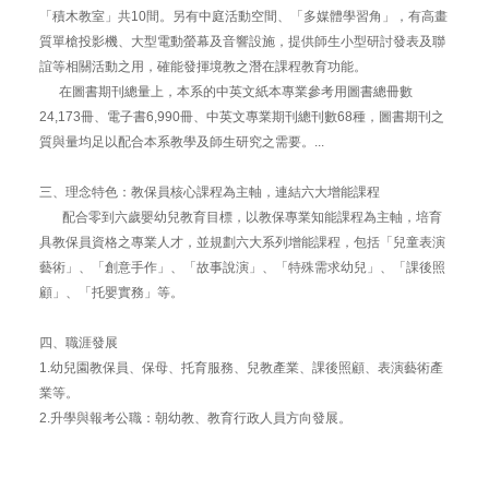
「積木教室」共10間。另有中庭活動空間、「多媒體學習角」，有高畫
質單槍投影機、大型電動螢幕及音響設施，提供師生小型研討發表及聯
誼等相關活動之用，確能發揮境教之潛在課程教育功能。
在圖書期刊總量上，本系的中英文紙本專業參考用圖書總冊數
24,173冊、電子書6,990冊、中英文專業期刊總刊數68種，圖書期刊之
質與量均足以配合本系教學及師生研究之需要。...
三、理念特色：教保員核心課程為主軸，連結六大增能課程
配合零到六歲嬰幼兒教育目標，以教保專業知能課程為主軸，培育
具教保員資格之專業人才，並規劃六大系列增能課程，包括「兒童表演
藝術」、「創意手作」、「故事說演」、「特殊需求幼兒」、「課後照
顧」、「托嬰實務」等。
四、職涯發展
1.幼兒園教保員、保母、托育服務、兒教產業、課後照顧、表演藝術產
業等。
2.升學與報考公職：朝幼教、教育行政人員方向發展。