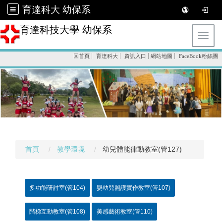
育達科大 幼保系
育達科技大學 幼保系
Toggl
回首頁
育達科大
資訊入口
網站地圖
FaceBook粉絲團
首頁
教學環境
幼兒體能律動教室(管127)
多功能研討室(管104)
嬰幼兒照護實作教室(管107)
階梯互動教室(管108)
美感藝術教室(管110)