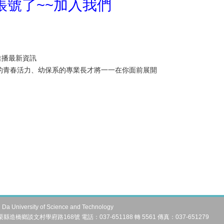
帳號了~~加入我們
推播最新資訊
們的青春活力、幼保系的專業長才將一一在你面前展開
University of Science and Technology
縣造橋鄉談文村學府路168號 電話：037-651188 轉 5561 傳真：037-651279