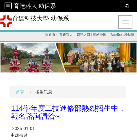
育達科大 幼保系
育達科技大學 幼保系
Toggl
回首頁
育達科大
資訊入口
網站地圖
FaceBook粉絲團
首頁
招生訊息
114學年度二技進修部熱烈招生中，
報名諮詢請洽~
2025-01-01
幼保系