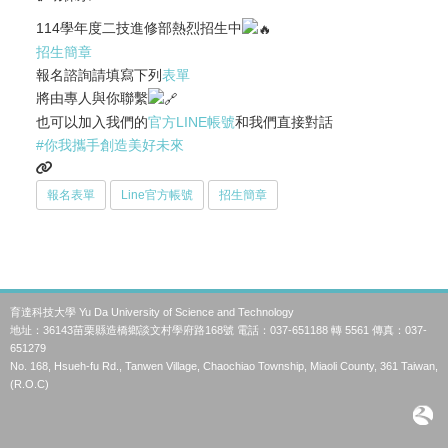
114學年度二技進修部熱烈招生中
招生簡章
報名諮詢請填寫下列
表單
將由專人與你聯繫
也可以加入我們的
官方LINE帳號
和我們直接對話
#你我攜手創造美好未來
報名表單
Line官方帳號
招生簡章
育達科技大學 Yu Da University of Science and Technology
地址：36143苗栗縣造橋鄉談文村學府路168號 電話：037-651188 轉 5561 傳真：037-
651279
No. 168, Hsueh-fu Rd., Tanwen Village, Chaochiao Township, Miaoli County, 361 Taiwan,
(R.O.C)