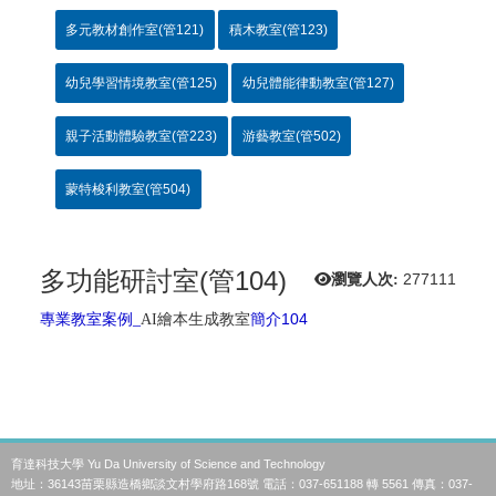
多元教材創作室(管121)
積木教室(管123)
幼兒學習情境教室(管125)
幼兒體能律動教室(管127)
親子活動體驗教室(管223)
游藝教室(管502)
蒙特梭利教室(管504)
多功能研討室(管104)
瀏覽人次:
277111
專業教室案例_
AI
繪本生成教室
簡介
104
育達科技大學 Yu Da University of Science and Technology
地址：36143苗栗縣造橋鄉談文村學府路168號 電話：037-651188 轉 5561 傳真：037-