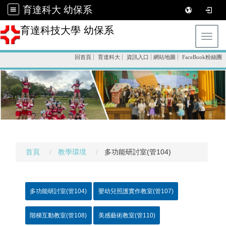
育達科大 幼保系
育達科技大學 幼保系
Toggl
回首頁
育達科大
資訊入口
網站地圖
FaceBook粉絲團
首頁
教學環境
多功能研討室(管104)
多功能研討室(管104)
嬰幼兒照護實作教室(管107)
階梯互動教室(管108)
美感藝術教室(管110)