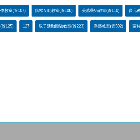
教室(管107)
階梯互動教室(管108)
美感藝術教室(管110)
多元教
管125)
127
親子活動體驗教室(管223)
游藝教室(管502)
蒙特