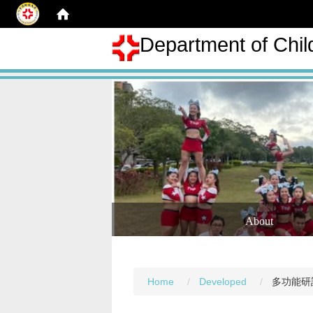
Department of Chil
About
Home
Developed
多功能研討