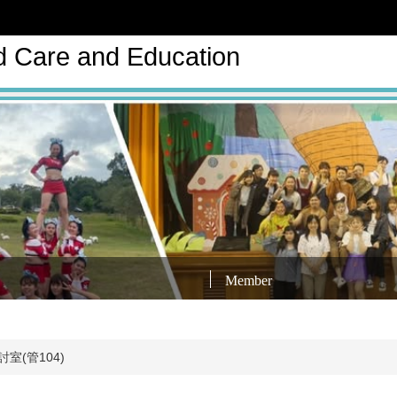
d Care and Education
Member
室(管104)