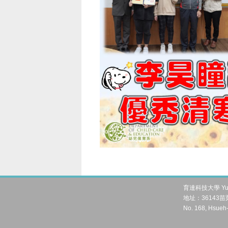
育達科技大學 Yu Da 
地址：36143苗栗
No. 168, Hsueh-