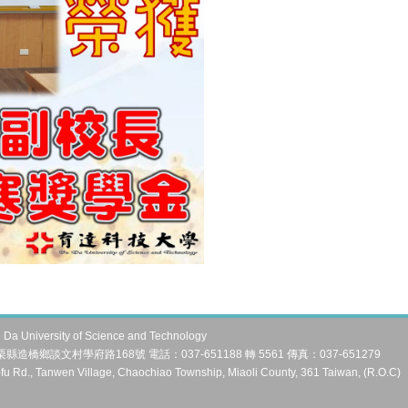
University of Science and Technology
縣造橋鄉談文村學府路168號 電話：037-651188 轉 5561 傳真：037-651279
fu Rd., Tanwen Village, Chaochiao Township, Miaoli County, 361 Taiwan, (R.O.C)