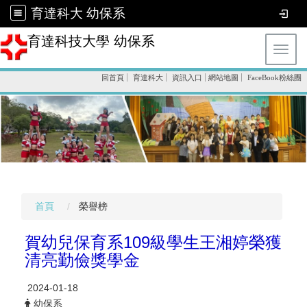
育達科大 幼保系
育達科技大學 幼保系
Toggl
回首頁
育達科大
資訊入口
網站地圖
FaceBook粉絲團
首頁
榮譽榜
賀幼兒保育系109級學生王湘婷榮獲
清亮勤儉獎學金
2024-01-18
幼保系