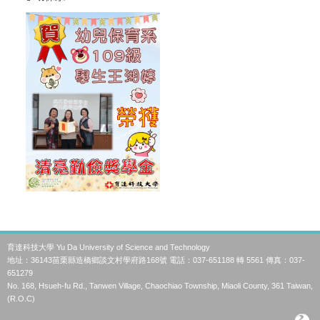
育達科技大學 Yu Da University of Science and Technology
地址：36143苗栗縣造橋鄉談文村學府路168號 電話：037-651188 轉 5561 傳真：037-
651279
No. 168, Hsueh-fu Rd., Tanwen Village, Chaochiao Township, Miaoli County, 361 Taiwan,
(R.O.C)