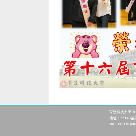
育達科技大學 Yu Da 
地址：36143苗栗
No. 168, Hsueh-