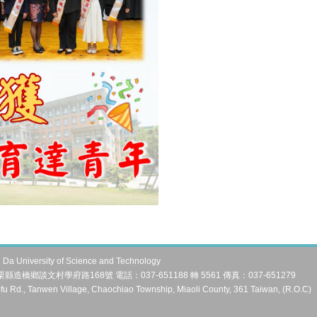
University of Science and Technology
縣造橋鄉談文村學府路168號 電話：037-651188 轉 5561 傳真：037-651279
fu Rd., Tanwen Village, Chaochiao Township, Miaoli County, 361 Taiwan, (R.O.C)