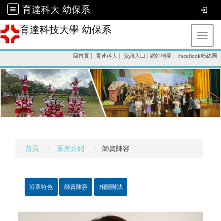
育達科大 幼保系
育達科技大學 幼保系
Toggl
回首頁
育達科大
資訊入口
網站地圖
FaceBook粉絲團
首頁
系所介紹
師資陣容
沿革特色
師資陣容
相關辦法