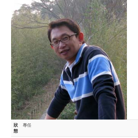
狀
專任
態