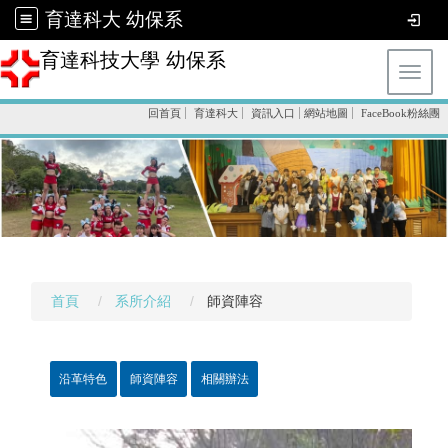
育達科大 幼保系
育達科技大學 幼保系
Toggl
回首頁
育達科大
資訊入口
網站地圖
FaceBook粉絲團
首頁
系所介紹
師資陣容
沿革特色
師資陣容
相關辦法