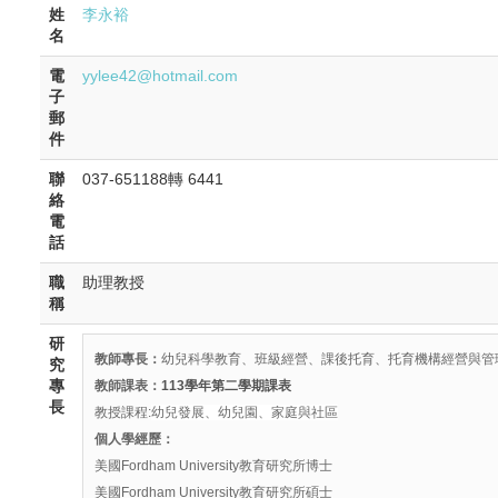
姓
李永裕
名
電
yylee42@hotmail.com
子
郵
件
聯
037-651188轉 6441
絡
電
話
職
助理教授
稱
研
教師專長：
幼兒科學教育、班級經營、課後托育、托育機構經營與管
究
專
教師課表：
113學年第二學期課表
長
教授課程:
幼兒發展、
幼兒園、家庭與社區
個人學經歷：
美國Fordham University教育研究所博士
美國Fordham University教育研究所碩士