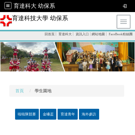
育達科大 幼保系
育達科技大學 幼保系
Toggl
回首頁
育達科大
資訊入口
網站地圖
FaceBook粉絲團
首頁
學生園地
啦啦隊競賽
金嗓盃
育達青年
海外參訪